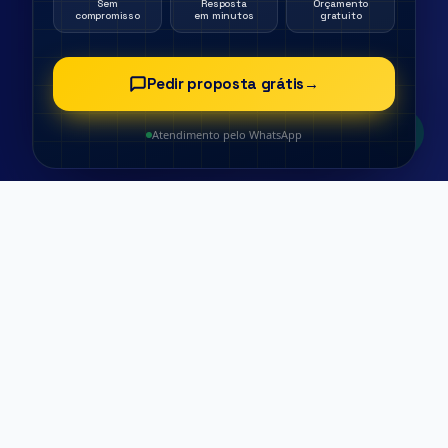
Sem
Resposta
Orçamento
compromisso
em minutos
gratuito
Pedir proposta grátis
→
Atendimento pelo WhatsApp
EMPRESA DE SEGURANÇA E LIMPEZA EM SOROCABA
Segurança Patrimonial,
Portaria Virtual e Limpeza
de Condomínio em
Sorocaba